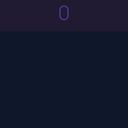
Популярные
игры в Mellstroy
казино