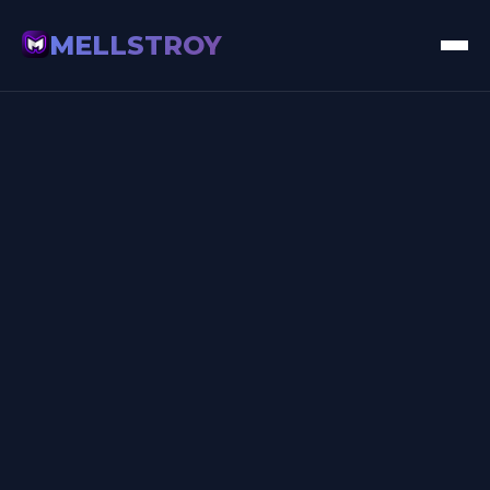
MELLSTROY