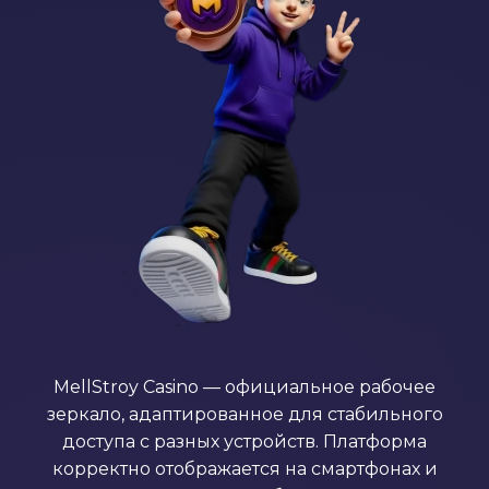
MellStroy Casino — официальное рабочее
зеркало, адаптированное для стабильного
доступа с разных устройств. Платформа
корректно отображается на смартфонах и